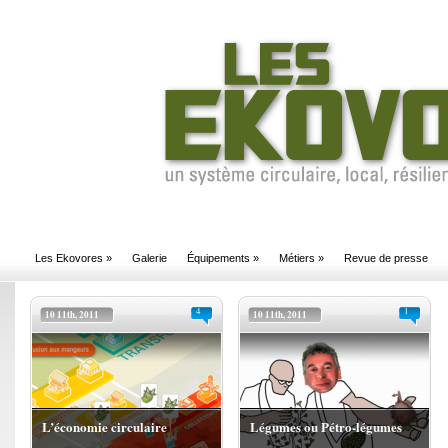
Les Ekovores
»
Galerie
Équipements
»
Métiers
»
Revue de presse
4
1
10 11th, 2011
10 11th, 2011
L’économie circulaire
Légumes ou Pétro-légumes