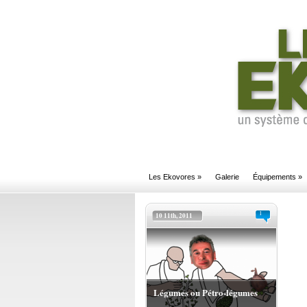
Les Ekovores
»
Galerie
Équipements
»
1
10 11th, 2011
Légumes ou Pétro-légumes