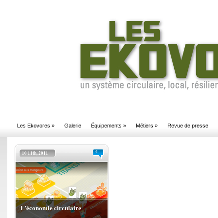
Les Ekovores
»
Galerie
Équipements
»
Métiers
»
Revue de presse
4
10 11th, 2011
L’économie circulaire