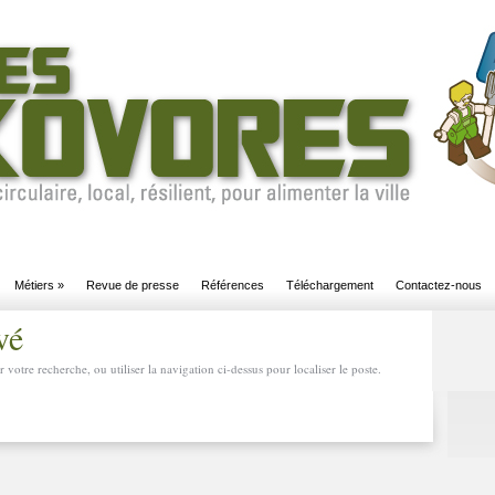
Métiers
»
Revue de presse
Références
Téléchargement
Contactez-nous
vé
votre recherche, ou utiliser la navigation ci-dessus pour localiser le poste.