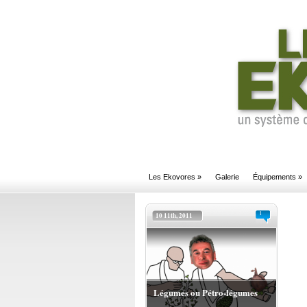
Les Ekovores
»
Galerie
Équipements
»
1
10 11th, 2011
Légumes ou Pétro-légumes